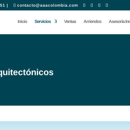
51 |
contacto@aaacolombia.com
Inicio
Servicios
Ventas
Arriendos
Asesoría Inm
uitectónicos