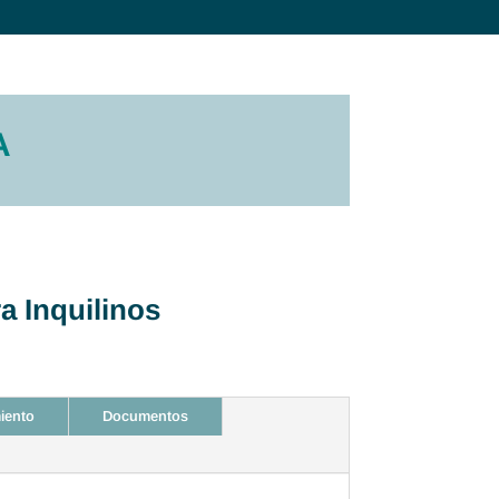
A
a Inquilinos
iento
Documentos