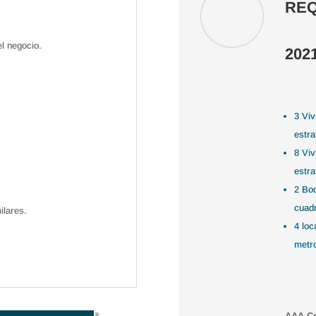
REQ
el negocio.
202
3 Viv
estra
8 Viv
estra
2 Bod
cuad
ilares.
4 loc
metr
AAA Co