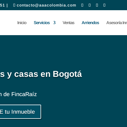
51 |
contacto@aaacolombia.com
Inicio
Servicios
Ventas
Arriendos
Asesoría Inm
s y casas en Bogotá
ón de FincaRaíz
 tu Inmueble