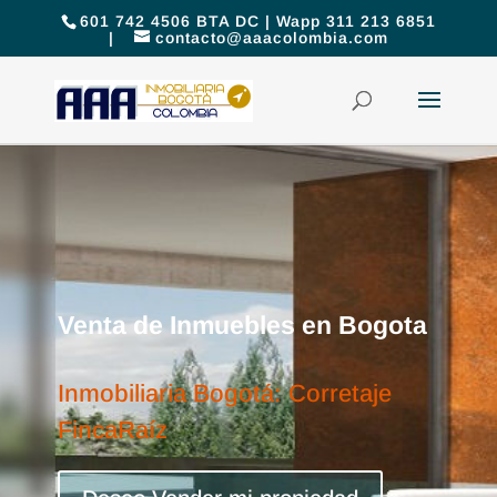
601 742 4506 BTA DC | Wapp 311 213 6851
|
contacto@aaacolombia.com
Venta de Inmuebles en Bogota
Inmobiliaria Bogotá: Corretaje
FincaRaíz