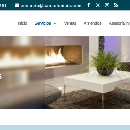
851 |
contacto@aaacolombia.com
Inicio
Servicios
Ventas
Arriendos
Asesoría Inm
s