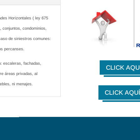
des Horizontales ( ley 675
, conjuntos, condominios,
 caso de siniestros comunes:
ros percanses.
: escaleras, fachadas,
CLICK AQUÍ 
re áreas privadas, al
ebles, ni menajes.
CLICK AQUÍ 