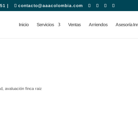
51 |
contacto@aaacolombia.com
Inicio
Servicios
Ventas
Arriendos
Asesoría Inm
d, avaluación finca raiz