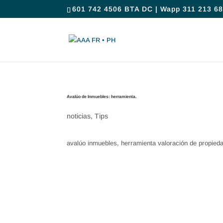
601 742 4506 BTA DC | Wapp 311 213 68
Avalúo de Inmuebles: herramienta.
noticias
,
Tips
avalúo inmuebles, herramienta valoración de propieda