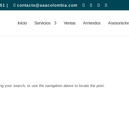
51 |
contacto@aaacolombia.com
Inicio
Servicios
Ventas
Arriendos
Asesoría Inm
ng your search, or use the navigation above to locate the post.