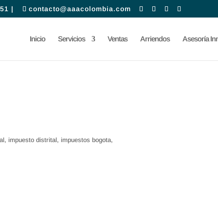
51 |
contacto@aaacolombia.com
Inicio
Servicios
Ventas
Arriendos
Asesoría Inm
l, impuesto distrital, impuestos bogota,