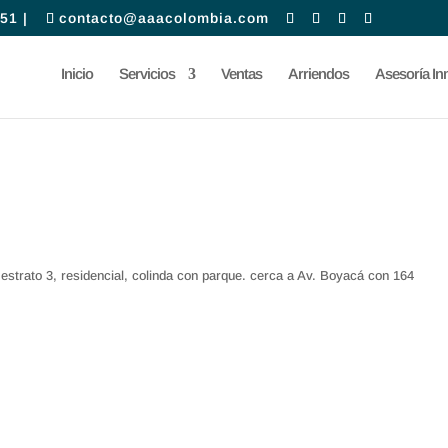
51 |
contacto@aaacolombia.com
Inicio
Servicios
Ventas
Arriendos
Asesoría Inm
 estrato 3, residencial, colinda con parque. cerca a Av. Boyacá con 164