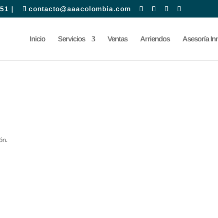
51 |
contacto@aaacolombia.com
Inicio
Servicios
Ventas
Arriendos
Asesoría Inm
ón.